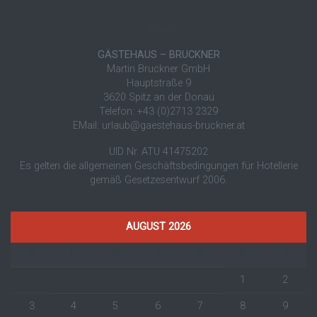
test
GÄSTEHAUS – BRUCKNER
Martin Bruckner GmbH
Hauptstraße 9
3620 Spitz an der Donau
Telefon: +43 (0)2713 2329
EMail: urlaub@gaestehaus-bruckner.at
UID Nr. ATU 41475202
Es gelten die allgemeinen Geschäftsbedingungen für Hotellerie
gemäß Gesetzesentwurf 2006.
AUGUST 2026
M
D
M
D
F
S
S
1
2
3
4
5
6
7
8
9