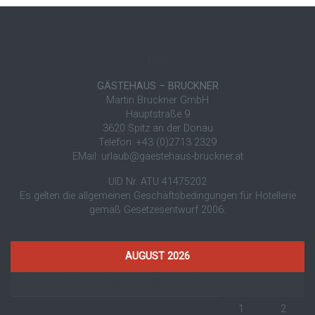
test
GÄSTEHAUS – BRUCKNER
Martin Bruckner GmbH
Hauptstraße 9
3620 Spitz an der Donau
Telefon: +43 (0)2713 2329
EMail: urlaub@gaestehaus-bruckner.at
UID Nr. ATU 41475202
Es gelten die allgemeinen Geschäftsbedingungen für Hotellerie
gemäß Gesetzesentwurf 2006.
AUGUST 2026
M
D
M
D
F
S
S
1
2