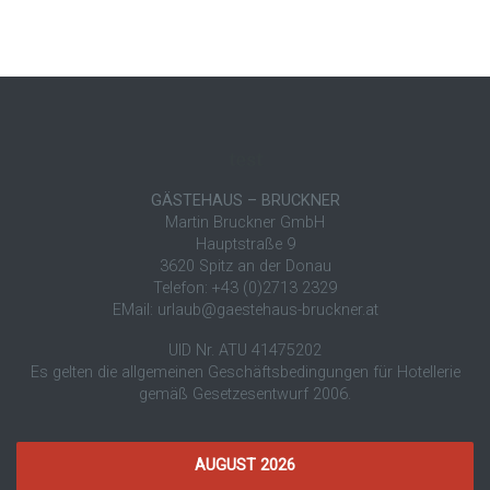
test
GÄSTEHAUS – BRUCKNER
Martin Bruckner GmbH
Hauptstraße 9
3620 Spitz an der Donau
Telefon: +43 (0)2713 2329
EMail: urlaub@gaestehaus-bruckner.at
UID Nr. ATU 41475202
Es gelten die allgemeinen Geschäftsbedingungen für Hotellerie
gemäß Gesetzesentwurf 2006.
AUGUST 2026