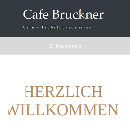
Hauptmenü
H
E
R
Z
L
I
C
H
W
I
L
L
K
O
M
M
E
N
IM